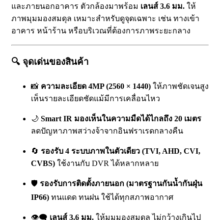
และภายนอกอาคาร ตัวกล้องมาพร้อม
เลนส์ 3.6 มม.
ให้
ภาพมุมมองสมดุล เหมาะสำหรับดูจุดเฉพาะ เช่น ทางเข้า
อาคาร หน้าร้าน หรือบริเวณที่ต้องการภาพระยะกลาง
🔍 จุดเด่นของสินค้า
📸
ความละเอียด 4MP (2560 × 1440)
ให้ภาพชัดเจนสูง
เห็นรายละเอียดชัดแม้มีการเคลื่อนไหว
🌙
Smart IR มองเห็นในความมืดได้ไกลถึง 20 เมตร
ลดปัญหาภาพสว่างจ้าจากอินฟราเรดกลางคืน
🔄
รองรับ 4 ระบบภาพในตัวเดียว (TVI, AHD, CVI,
CVBS)
ใช้งานกับ DVR ได้หลากหลาย
🛡️
รองรับการติดตั้งภายนอก (มาตรฐานกันน้ำกันฝุ่น
IP66)
ทนแดด ทนฝน ใช้ได้ทุกสภาพอากาศ
👁️‍🗨️
เลนส์ 3.6 มม.
ให้มุมมองสมดุล ไม่กว้างเกินไป