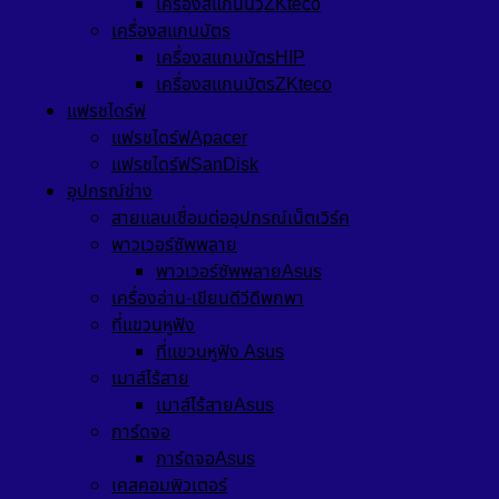
เครื่องสแกนนิ้วZKteco
เครื่องสแกนบัตร
เครื่องสแกนบัตรHIP
เครื่องสแกนบัตรZKteco
แฟรชไดร์ฟ
แฟรชไดร์ฟApacer
แฟรชไดร์ฟSanDisk
อุปกรณ์ช่าง
สายแลนเชื่อมต่ออุปกรณ์เน็ตเวิร์ค
พาวเวอร์ซัพพลาย
พาวเวอร์ซัพพลายAsus
เครื่องอ่าน-เขียนดีวีดีพกพา
ที่แขวนหูฟัง
ที่แขวนหูฟัง Asus
เมาส์ไร้สาย
เมาส์ไร้สายAsus
การ์ดจอ
การ์ดจอAsus
เคสคอมพิวเตอร์