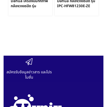
Dahua เครื่องบันทึกภาพ
Dahua กล้องวงจรปิด รุ่น
กล้องวงจรปิด รุ่น
IPC-HFW81230E-ZE
Da
NVR5216-16P-I
12MP IR Bullet
I
16Channel 1U 16PoE
Network Camera by
A
AI Network Video
Vnix Group
IR
Recorder by Vnix
N
Group
V
สมัครรับข้อมูลข่าวสาร และโปร
โมชั่น