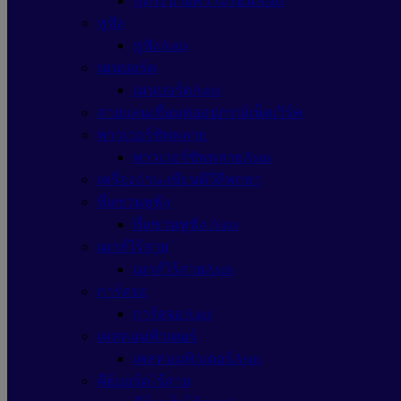
ชุดระบายความร้อนAsus
หูฟัง
หูฟังAsus
เมนบอร์ด
เมนบอร์ดAsus
สายแลนเชื่อมต่ออุปกรณ์เน็ตเวิร์ค
พาวเวอร์ซัพพลาย
พาวเวอร์ซัพพลายAsus
เครื่องอ่าน-เขียนดีวีดีพกพา
ที่แขวนหูฟัง
ที่แขวนหูฟัง Asus
เมาส์ไร้สาย
เมาส์ไร้สายAsus
การ์ดจอ
การ์ดจอAsus
เคสคอมพิวเตอร์
เคสคอมพิวเตอร์Asus
คีย์บอร์ดไร้สาย