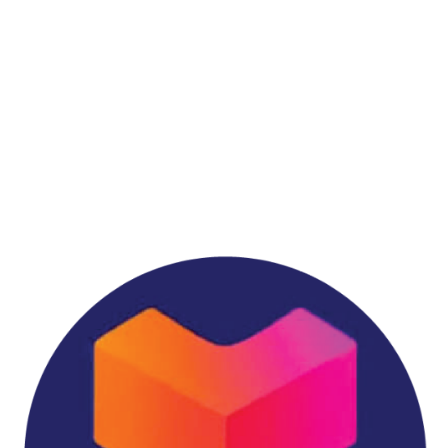
สายด่วน : 064-598-8440
ฝ่ายขาย : 02-114-3317
เวลาทำการ: จันทร์ – ศุกร์ 9.00 – 18.00 น.
เสาร์ 9.00 – 13.00 น.
168/42 หมู่ที่ 12 ตำบลบางแก้ว อำเภอบางพลี จังหวัด
สมุทรปราการ 10540
vnixonestop@vnixgp.com